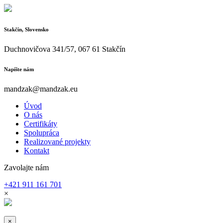
Stakčín, Slovensko
Duchnovičova 341/57, 067 61 Stakčín
Napíšte nám
mandzak@mandzak.eu
Úvod
O nás
Certifikáty
Spolupráca
Realizované projekty
Kontakt
Zavolajte nám
+421 911 161 701
×
×